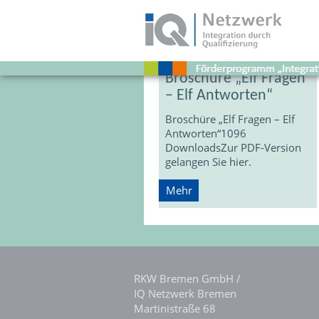
Download
Stichwort:
Fragen
Broschüre „Elf Fragen
– Elf Antworten“
Broschüre „Elf Fragen – Elf
Antworten“1096
DownloadsZur PDF-Version
gelangen Sie hier.
Mehr
RKW Bremen GmbH /
IQ Netzwerk Bremen
Martinistraße 68