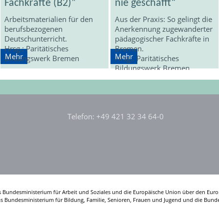
Fachkräfte (B2)”
nie geschafft“
Arbeitsmaterialien für den
Aus der Praxis: So gelingt die
berufsbezogenen
Anerkennung zugewanderter
Deutschunterricht.
pädagogischer Fachkräfte in
Hrsg.: Paritätisches
Bremen.
Mehr
Mehr
Bildungswerk Bremen
Hrsg.: Paritätisches
Bildungswerk Bremen
Telefon: +49 421 32 34 64-0
s Bundesministerium für Arbeit und Soziales und die Europäische Union über den Euro
das Bundesministerium für Bildung, Familie, Senioren, Frauen und Jugend und die Bunde