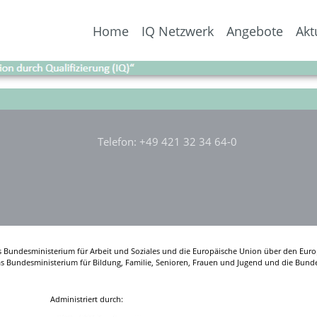
Home
IQ Netzwerk
Angebote
Akt
eems we can’t find what you’re looking for. Perhaps searching can 
Search
for:
Telefon: +49 421 32 34 64-0
s Bundesministerium für Arbeit und Soziales und die Europäische Union über den Euro
das Bundesministerium für Bildung, Familie, Senioren, Frauen und Jugend und die Bunde
Administriert durch: