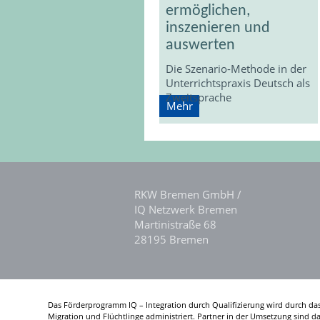
ermöglichen,
inszenieren und
auswerten
Die Szenario-Methode in der
Unterrichtspraxis Deutsch als
Zweitsprache
Mehr
RKW Bremen GmbH /
IQ Netzwerk Bremen
Martinistraße 68
28195 Bremen
Das Förderprogramm IQ – Integration durch Qualifizierung wird durch da
Migration und Flüchtlinge administriert. Partner in der Umsetzung sind 