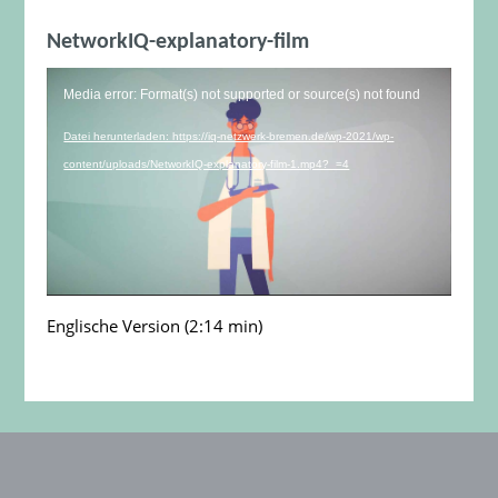
NetworkIQ-explanatory-film
Video-
Media error: Format(s) not supported or source(s) not found
Player
Datei herunterladen: https://iq-netzwerk-bremen.de/wp-2021/wp-
content/uploads/NetworkIQ-explanatory-film-1.mp4?_=4
Englische Version (2:14 min)