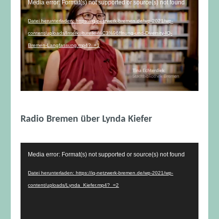
Media error: Format(s) not supported or source(s) not found
Player
Datei herunterladen: https://iq-netzwerk-bremen.de/wp-2021/wp-
content/uploads/Interkulturelle-%C3%96ffnung-und-Diversity-IQ-
Bremen-Langfassung.mp4?_=1
Radio Bremen über Lynda Kiefer
Video-
Media error: Format(s) not supported or source(s) not found
Player
Datei herunterladen: https://iq-netzwerk-bremen.de/wp-2021/wp-
content/uploads/Lynda_Kiefer.mp4?_=2