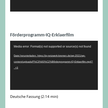
Förderprogramm-IQ-Erklaerfilm
Video-
Media error: Format(s) not supported or source(s) not found
Player
Datei herunterladen: https://iq-netzwerk-bremen.de/wp-2021/wp-
content/uploads/F%C3%83%C2%B6rderprogramm-IQ-Erklaerfilm.mp4?
_=3
Deutsche Fassung (2:14 min)