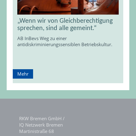
„Wenn wir von Gleichberechtigung
sprechen, sind alle gemeint.“
AB InBevs Weg zu einer
antidiskriminierungssensiblen Betriebskultur.
Mehr
RKW Bremen GmbH /
IQ Netzwerk Bremen
Martinistraße 68