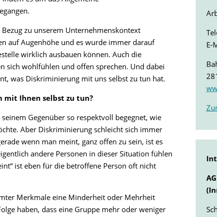
gegangen.
Arb
en Bezug zu unserem Unternehmenskontext
Tel
ren auf Augenhöhe und es wurde immer darauf
E-M
estelle wirklich ausbauen können. Auch die
Ba
n sich wohlfühlen und offen sprechen. Und dabei
28
nt, was Diskriminierung mit uns selbst zu tun hat.
ww
 mit Ihnen selbst zu tun?
Zur
an seinem Gegenüber so respektvoll begegnet, wie
hte. Aber Diskriminierung schleicht sich immer
erade wenn man meint, ganz offen zu sein, ist es
 eigentlich andere Personen in dieser Situation fühlen
In
nt“ ist eben für die betroffene Person oft nicht
AG
(I
mter Merkmale eine Minderheit oder Mehrheit
Sch
 Folge haben, dass eine Gruppe mehr oder weniger