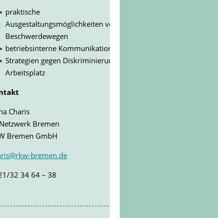
praktische
Ausgestaltungsmöglichkeiten von
Beschwerdewegen
betriebsinterne Kommunikation
Strategien gegen Diskriminierung am
Arbeitsplatz
ntakt
na Charis
 Netzwerk Bremen
W Bremen GmbH
aris@rkw-bremen.de
21/32 34 64 – 38