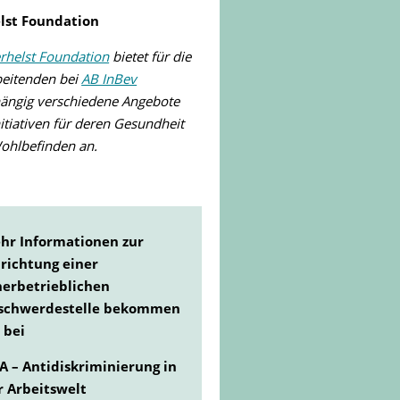
lst Foundation
rhelst Foundation
bietet für die
beitenden bei
AB InBev
ängig verschiedene Angebote
itiativen für deren Gesundheit
ohlbefinden an.
hr Informationen zur
nrichtung einer
nerbetrieblichen
schwerdestelle bekommen
 bei
A – Antidiskriminierung in
r Arbeitswelt