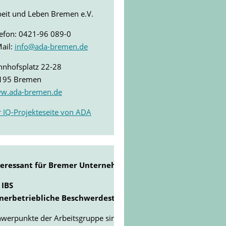
eit und Leben Bremen e.V.
efon: 0421-96 089-0
ail:
info@ada-bremen.de
hnhofsplatz 22-28
195 Bremen
w.ada-bremen.de
 IQ-Projekteseite von ADA
teressant für Bremer Unternehmen
 IBS
nnerbetriebliche Beschwerdestelle)
werpunkte der Arbeitsgruppe sind u.a.