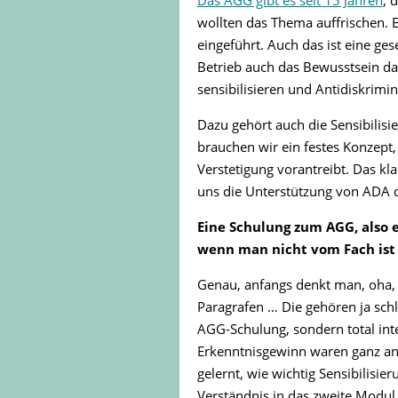
Das AGG gibt es seit 15 Jahren
, 
wollten das Thema auffrischen. E
eingeführt. Auch das ist eine ges
Betrieb auch das Bewusstsein dafü
sensibilisieren und Antidiskrim
Dazu gehört auch die Sensibilisi
brauchen wir ein festes Konzept,
Verstetigung vorantreibt. Das kl
uns die Unterstützung von ADA d
Eine Schulung zum AGG, also e
wenn man nicht vom Fach ist
Genau, anfangs denkt man, oha, 
Paragrafen … Die gehören ja schl
AGG-Schulung, sondern total int
Erkenntnisgewinn waren ganz and
gelernt, wie wichtig Sensibilisie
Verständnis in das zweite Modul