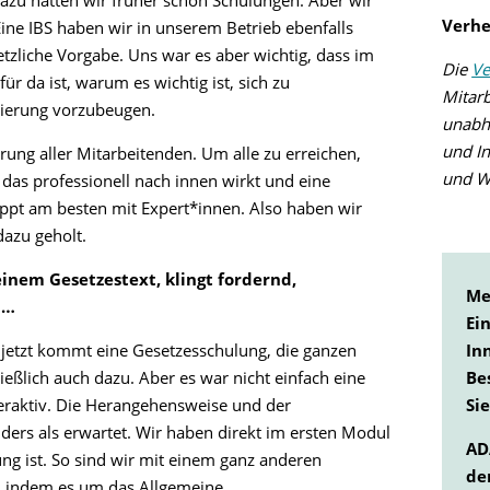
dazu hatten wir früher schon Schulungen. Aber wir
Verhe
ine IBS haben wir in unserem Betrieb ebenfalls
etzliche Vorgabe. Uns war es aber wichtig, dass im
Die
Ve
r da ist, warum es wichtig ist, sich zu
Mitar
inierung vorzubeugen.
unabh
und In
erung aller Mitarbeitenden. Um alle zu erreichen,
und W
 das professionell nach innen wirkt und eine
appt am besten mit Expert*innen. Also haben wir
azu geholt.
inem Gesetzestext, klingt fordernd,
Me
 …
Ei
In
jetzt kommt eine Gesetzesschulung, die ganzen
Be
ießlich auch dazu. Aber es war nicht einfach eine
Sie
eraktiv. Die Herangehensweise und der
ers als erwartet. Wir haben direkt im ersten Modul
AD
rung ist. So sind wir mit einem ganz anderen
de
, indem es um das Allgemeine