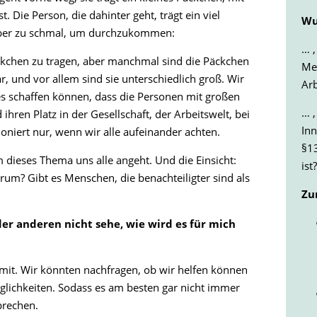
. Die Person, die dahinter geht, trägt ein viel
Wu
 aber zu schmal, um durchzukommen:
… ,
ckchen zu tragen, aber manchmal sind die Päckchen
Me
r, und vor allem sind sie unterschiedlich groß. Wir
Arb
s schaffen können, dass die Personen mit großen
… ,
en Platz in der Gesellschaft, der Arbeitswelt, bei
Inn
ioniert nur, wenn wir alle aufeinander achten.
§13
 dieses Thema uns alle angeht. Und die Einsicht:
ist?
arum? Gibt es Menschen, die benachteiligter sind als
Zu
er anderen nicht sehe, wie wird es für mich
it. Wir könnten nachfragen, ob wir helfen können
glichkeiten. Sodass es am besten gar nicht immer
prechen.