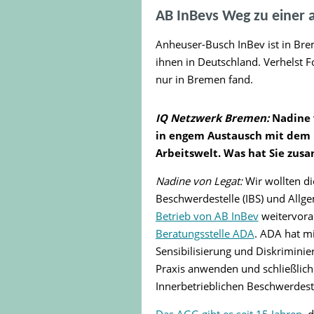
AB InBevs Weg zu einer a
Anheuser-Busch InBev ist in Brem
ihnen in Deutschland. Verhelst 
nur in Bremen fand.
IQ Netzwerk Bremen:
Nadine 
in engem Austausch mit dem P
Arbeitswelt. Was hat Sie zu
Nadine von Legat:
Wir wollten di
Beschwerdestelle (IBS) und All
Betrieb von AB InBev
weitervora
Beratungsstelle ADA
. ADA hat mi
Sensibilisierung und Diskrimini
Praxis anwenden und schließlich
Innerbetrieblichen Beschwerdeste