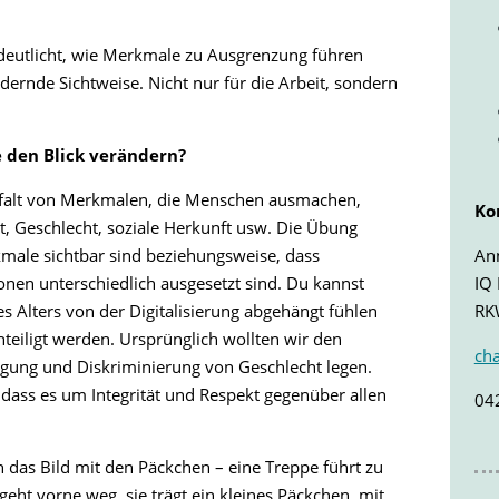
eutlicht, wie Merkmale zu Ausgrenzung führen
ernde Sichtweise. Nicht nur für die Arbeit, sondern
e den Blick verändern?
elfalt von Merkmalen, die Menschen ausmachen,
Ko
t, Geschlecht, soziale Herkunft usw. Die Übung
An
rkmale sichtbar sind beziehungsweise, dass
IQ
nen unterschiedlich ausgesetzt sind. Du kannst
RK
s Alters von der Digitalisierung abgehängt fühlen
teiligt werden. Ursprünglich wollten wir den
ch
igung und Diskriminierung von Geschlecht legen.
dass es um Integrität und Respekt gegenüber allen
04
 das Bild mit den Päckchen – eine Treppe führt zu
geht vorne weg, sie trägt ein kleines Päckchen, mit