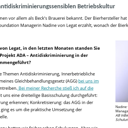
ntidiskriminierungssensiblen Betriebskultur
en vor allem als Beck’s Brauerei bekannt. Der Bierhersteller hat 
Foundation Managerin Nadine von Legat erzählt, wonach der Bie
von Legat, in den letzten Monaten standen Sie
rojekt ADA – Antidiskriminierung in der
sammengeführt?
e Themen Antidiskriminierung, Innerbetriebliche
gemeines Gleichbehandlungsgesetz (AGG)
bei uns im
ntreiben.
Bei meiner Recherche stieß ich auf die
t uns eine dreiteilige Basisschulung durchgeführt:
erung erkennen; Konkretisierung: das AGG in der
Nadine 
 ging es um die praktische Umsetzung der
Manager
AB InBe
lle.
Schulun