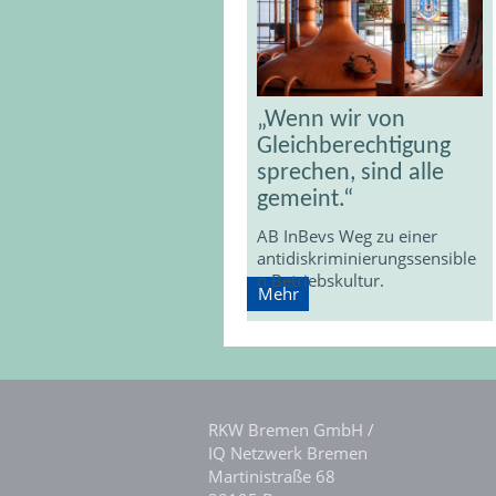
„Wenn wir von
Gleichberechtigung
sprechen, sind alle
gemeint.“
AB InBevs Weg zu einer
antidiskriminierungssensible
n Betriebskultur.
Mehr
RKW Bremen GmbH /
IQ Netzwerk Bremen
Martinistraße 68