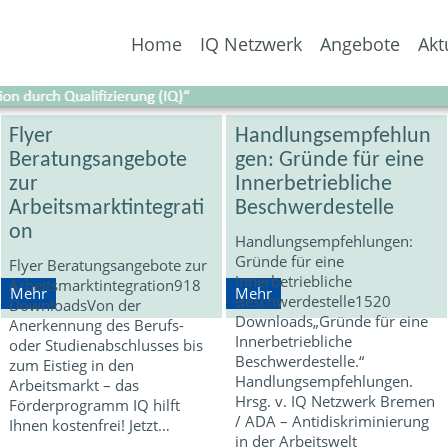
Home
IQ Netzwerk
Angebote
Akt
Flyer
Handlungsempfehlun
Beratungsangebote
gen: Gründe für eine
zur
Innerbetriebliche
Arbeitsmarktintegrati
Beschwerdestelle
on
Handlungsempfehlungen:
Gründe für eine
Flyer Beratungsangebote zur
Innerbetriebliche
Arbeitsmarktintegration918
Mehr
Mehr
Beschwerdestelle1520
DownloadsVon der
Downloads„Gründe für eine
Anerkennung des Berufs-
Innerbetriebliche
oder Studienabschlusses bis
Beschwerdestelle.“
zum Eistieg in den
Handlungsempfehlungen.
Arbeitsmarkt – das
Hrsg. v. IQ Netzwerk Bremen
Förderprogramm IQ hilft
/ ADA – Antidiskriminierung
Ihnen kostenfrei! Jetzt…
in der Arbeitswelt