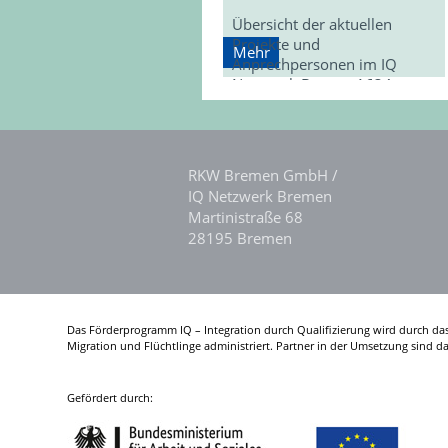
Übersicht der aktuellen
Projekte und
Mehr
Anprechpersonen im IQ
Netzwerk Bremen1634
DownloadsÜbersicht der
aktuellen Projekte und
Anprechpersonen im IQ
Netzwerk Bremen. Die
RKW Bremen GmbH /
Übersicht der aktuellen
IQ Netzwerk Bremen
Projekte…
Martinistraße 68
28195 Bremen
Das Förderprogramm IQ – Integration durch Qualifizierung wird durch da
Migration und Flüchtlinge administriert. Partner in der Umsetzung sind 
Gefördert durch: